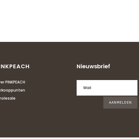
INKPEACH
Nieuwsbrief
er PINKPEACH
rkooppunten
olesale
AANMELDEN