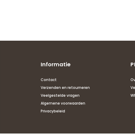
€1,00.
€0,50.
Informatie
P
Contact
Ov
Verzenden en retourneren
Ve
Veelgestelde vragen
Wh
Algemene voorwaarden
Privacybeleid