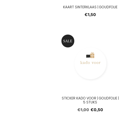
KAART SINTERKLAAS | GOUDFOLIE
€
1,50
SALE
Aanbieding!
STICKER KADO VOOR | GOUDFOLIE |
5 STUKS
Oorspronkelijke
Huidige
€
1,00
€
0,50
prijs
prijs
was:
is: