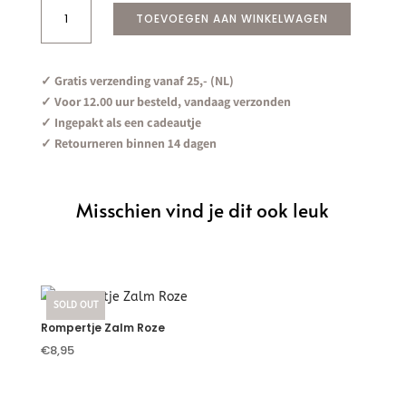
Sint
TOEVOEGEN AAN WINKELWAGEN
Stafje
Zilver
10
✓ Gratis verzending vanaf 25,- (NL)
stuks
✓ Voor 12.00 uur besteld, vandaag verzonden
aantal
✓ Ingepakt als een cadeautje
✓ Retourneren binnen 14 dagen
Misschien vind je dit ook leuk
Je zou ook kunnen houden
van …
SOLD OUT
Rompertje Zalm Roze
€
8,95