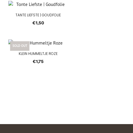
TANTE LIEFSTE | GOUDFOLIE
€
1,50
SOLD OUT
KLEIN HUMMELTJE ROZE
€
1,75
e