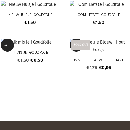
NIEUW HUISJE | GOUDFOLIE
OOM LIEFSTE | GOUDFOLIE
€
1,50
€
1,50
SALE
SALE
SOLD OUT
Aanbieding!
Aanbieding!
IK MIS JE | GOUDFOLIE
Oorspronkelijke
Huidige
€
1,50
€
0,50
HUMMELTJE BLAUW | HOUT HARTJE
Oorspronkelijk
Huidige
prijs
prijs
€
1,75
€
0,95
prijs
prijs
was:
is:
was:
is:
€1,50.
€0,50.
€1,75.
€0,95.