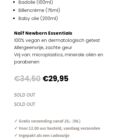
Badolie (100ml)
Billencrème (75ml)
Baby olie (200ml)
Naïf Newborn Essentials
100% vegan en dermatologisch getest
Allergeenvrije, zachte geur
Vrij van: microplastics, minerale oliën en
parabenen
Oorspronkelijke
Huidige
€
34,50
€
29,95
prijs
prijs
was:
is:
SOLD OUT
€34,50.
€29,95.
SOLD OUT
✓ Gratis verzending vanaf 25,- (NL)
✓ Voor 12.00 uur besteld, vandaag verzonden
✓ Ingepakt als een cadeautje