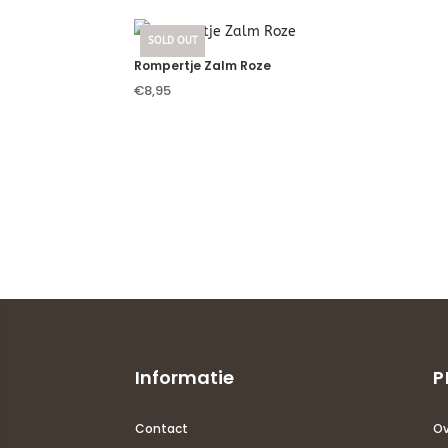
SOLD OUT
Rompertje Zalm Roze
€
8,95
Informatie
P
Contact
Ov