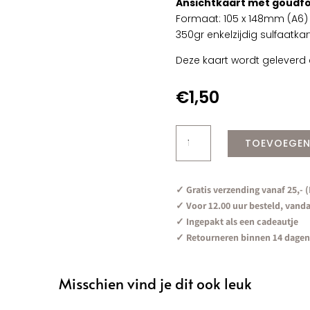
Ansichtkaart met goudfo
Formaat: 105 x 148mm (A6)
350gr enkelzijdig sulfaatka
Deze kaart wordt geleverd 
€
1,50
Leuke
TOEVOEGEN
Juf
|
Goudfolie
✓ Gratis verzending vanaf 25,- 
aantal
✓ Voor 12.00 uur besteld, vand
✓ Ingepakt als een cadeautje
✓ Retourneren binnen 14 dagen
Misschien vind je dit ook leuk
n van …