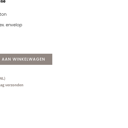
lie
rton
ex. envelop
 AAN WINKELWAGEN
(NL)
aag verzonden