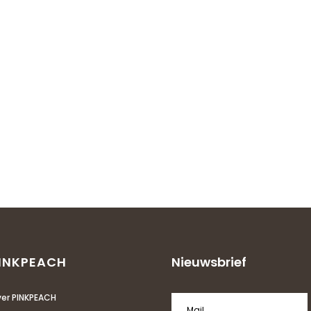
INKPEACH
Nieuwsbrief
er PINKPEACH