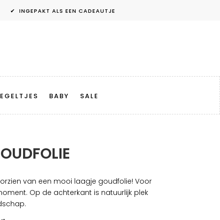
✔ INGEPAKT ALS EEN CADEAUTJE
EGELTJES
BABY
SALE
GOUDFOLIE
oorzien van een mooi laagje goudfolie! Voor
oment. Op de achterkant is natuurlijk plek
dschap.