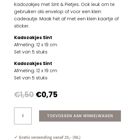
Kadozakjes met Sint & Pietjes. Ook leuk om te
gebruiken als envelop of voor een klein
cadeautje. Maak het af met een klein kaartje of
sticker.
Kadozakjes Sint
Afmeting: 12 x 19 cm
Set van 5 stuks
Kadozakjes Sint
Afmeting: 12 x 19 cm
Set van 5 stuks
Oorspronkelijke
Huidige
€
1,50
€
0,75
prijs
prijs
was:
is:
Kadozakjes
€1,50.
€0,75.
TOEVOEGEN AAN WINKELWAGEN
Sint
5
stuks
✓ Gratis verzending vanaf 25,- (NL)
aantal