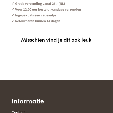
✓ Gratis verzending vanaf 25,- (NL)
x
✓ Voor 12.00 uur besteld, vandaag verzonden
200
✓ Ingepakt als een cadeautje
cm
✓ Retourneren binnen 14 dagen
aantal
Misschien vind je dit ook leuk
Informatie
Contact