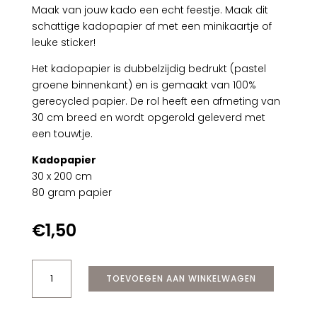
Maak van jouw kado een echt feestje. Maak dit
schattige kadopapier af met een minikaartje of
leuke sticker!
Het kadopapier is dubbelzijdig bedrukt (pastel
groene binnenkant) en is gemaakt van 100%
gerecycled papier. De rol heeft een afmeting van
30 cm breed en wordt opgerold geleverd met
een touwtje.
Kadopapier
30 x 200 cm
80 gram papier
€
1,50
Kadopapier
TOEVOEGEN AAN WINKELWAGEN
Dots
Beige
30