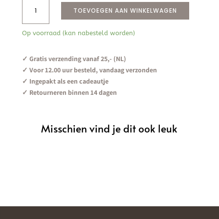
Geboortekaartjes
TOEVOEGEN AAN WINKELWAGEN
|
Bewaarbundel
Op voorraad (kan nabesteld worden)
Linnen
Leopard
aantal
✓ Gratis verzending vanaf 25,- (NL)
✓ Voor 12.00 uur besteld, vandaag verzonden
✓ Ingepakt als een cadeautje
✓ Retourneren binnen 14 dagen
Misschien vind je dit ook leuk