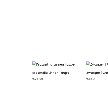
Je zou ook kunnen houde
Kraamtijd Linnen Taupe
Zwanger | Gou
€
26,95
€
1,50