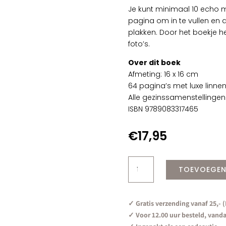
Je kunt minimaal 10 echo 
pagina om in te vullen en d
plakken. Door het boekje he
foto’s.
Over dit boek
Afmeting: 16 x 16 cm
64 pagina’s met luxe linnen
Alle gezinssamenstellingen
ISBN 9789083317465
€
17,95
Echoboekje
TOEVOEGEN
Linnen
Taupe
aantal
✓ Gratis verzending vanaf 25,- 
✓ Voor 12.00 uur besteld, vand