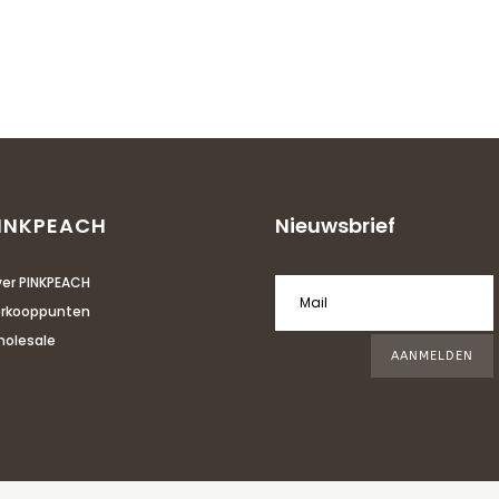
INKPEACH
Nieuwsbrief
er PINKPEACH
rkooppunten
olesale
AANMELDEN