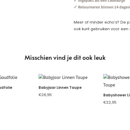
✓ Ingepakt als een cadeautje
✓ Retourneren binnen 14 dagen
Meer of minder echo’s? De pa
ook kunt gebruiken voor ee
Misschien vind je dit ook leuk
n van …
dfolie
Babyjaar Linnen Taupe
€
26,95
Babyshower L
€
22,95