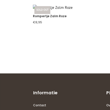
SOLD OUT
Rompertje Zalm Roze
€
8,95
Informatie
P
Contact
Ov