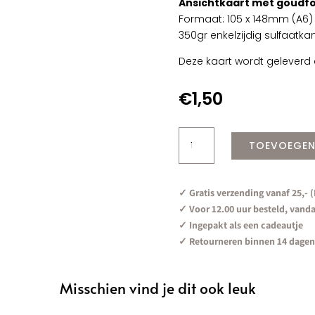
Ansichtkaart met goudfo
Formaat: 105 x 148mm (A6)
350gr enkelzijdig sulfaatka
Deze kaart wordt geleverd 
€
1,50
Birthday
TOEVOEGEN
Leukerd
|
Goudfolie
✓ Gratis verzending vanaf 25,- 
aantal
✓ Voor 12.00 uur besteld, vand
✓ Ingepakt als een cadeautje
✓ Retourneren binnen 14 dagen
Misschien vind je dit ook leuk
n van …