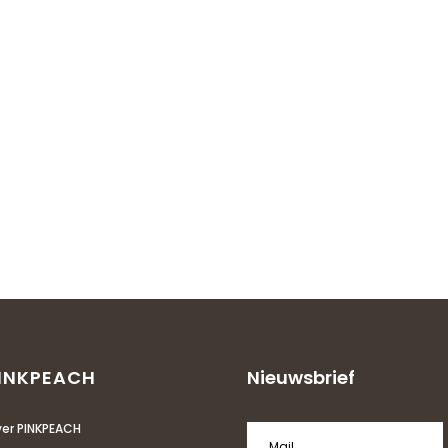
INKPEACH
Nieuwsbrief
er PINKPEACH