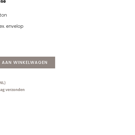
lie
rton
ex. envelop
 AAN WINKELWAGEN
(NL)
aag verzonden