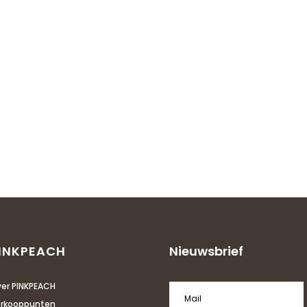
INKPEACH
Nieuwsbrief
er PINKPEACH
rkooppunten