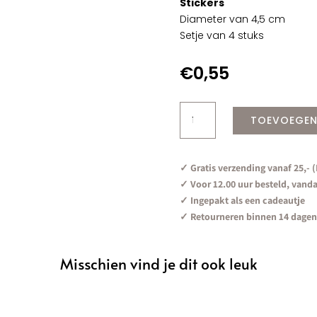
Stickers
Diameter van 4,5 cm
Setje van 4 stuks
€
0,55
4x
TOEVOEGEN
Sticker
Dankje
|
✓ Gratis verzending vanaf 25,- 
Goudfolie
✓ Voor 12.00 uur besteld, vand
aantal
✓ Ingepakt als een cadeautje
✓ Retourneren binnen 14 dagen
Misschien vind je dit ook leuk
n van …