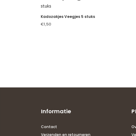
Kadozakjes Veegjes 5 stuks
€
1,50
Informatie
P
Contact
Ov
Verzenden en retourneren
Ve