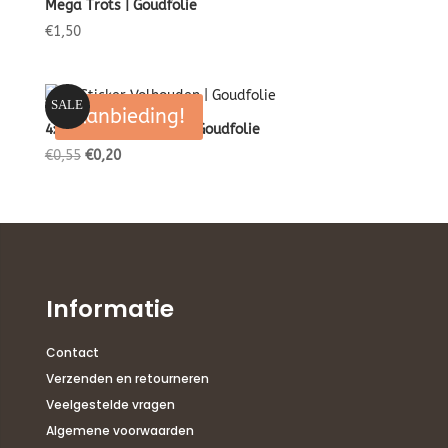
Mega Trots | Goudfolie
€
1,50
SALE
Aanbieding!
4x Sticker Volhouden | Goudfolie
Oorspronkelijke
Huidige
€
0,55
€
0,20
prijs
prijs
was:
is:
€0,55.
€0,20.
Informatie
Contact
Verzenden en retourneren
Veelgestelde vragen
Algemene voorwaarden