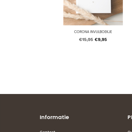
CORONA INVULBOEKJE
Oorspronkelijke
Huidige
€
15,95
€
9,95
prijs
prijs
was:
is:
€15,95.
€9,95.
Informatie
P