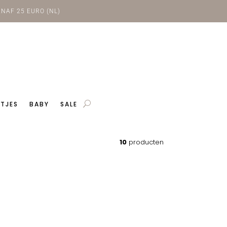
NAF 25 EURO (NL)
TJES
BABY
SALE
10
producten