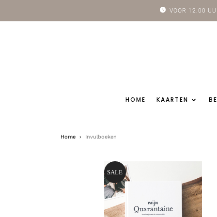
VOOR 12:00 
HOME
KAARTEN
B
Home
›
Invulboeken
SALE
Aanbieding!